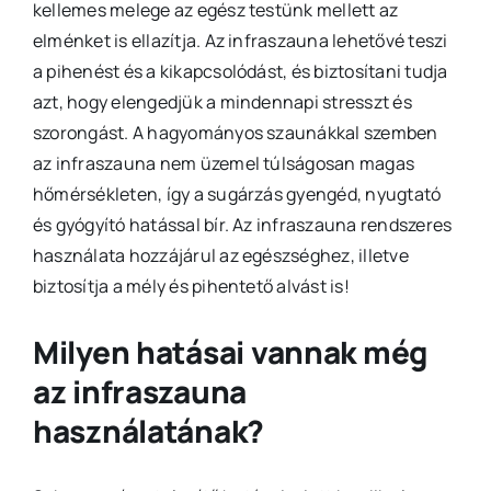
kellemes melege az egész testünk mellett az
elménket is ellazítja. Az infraszauna lehetővé teszi
a pihenést és a kikapcsolódást, és biztosítani tudja
azt, hogy elengedjük a mindennapi stresszt és
szorongást. A hagyományos szaunákkal szemben
az infraszauna nem üzemel túlságosan magas
hőmérsékleten, így a sugárzás gyengéd, nyugtató
és gyógyító hatással bír. Az infraszauna rendszeres
használata hozzájárul az egészséghez, illetve
biztosítja a mély és pihentető alvást is!
Milyen hatásai vannak még
az infraszauna
használatának?