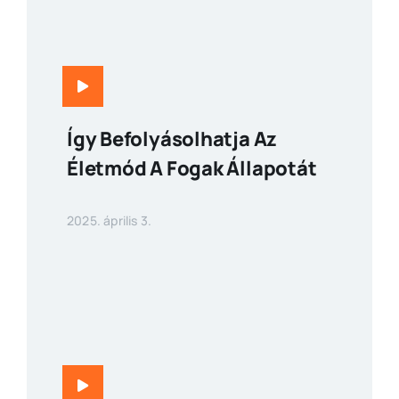
Így Befolyásolhatja Az
Életmód A Fogak Állapotát
2025. április 3.