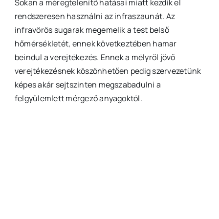
Sokan a méregtelenítő hatásai miatt kezdik el
rendszeresen használni az infraszaunát. Az
infravörös sugarak megemelik a test belső
hőmérsékletét, ennek következtében hamar
beindul a verejtékezés. Ennek a mélyről jövő
verejtékezésnek köszönhetően pedig szervezetünk
képes akár sejtszinten megszabadulni a
felgyülemlett mérgező anyagoktól.