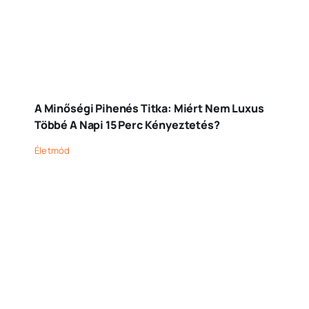
A Minőségi Pihenés Titka: Miért Nem Luxus
Többé A Napi 15 Perc Kényeztetés?
Életmód