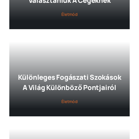
Választaniuk A Cégeknek
Életmód
Különleges Fogászati Szokások
A Világ Különböző Pontjairól
Életmód