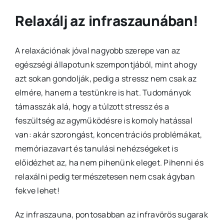
Relaxálj az infraszaunában!
A relaxációnak jóval nagyobb szerepe van az
egészségi állapotunk szempontjából, mint ahogy
azt sokan gondolják, pedig a stressz nem csak az
elmére, hanem a testünkre is hat. Tudományok
támasszák alá, hogy a túlzott stressz és a
feszültség az agyműködésre is komoly hatással
van: akár szorongást, koncentrációs problémákat,
memóriazavart és tanulási nehézségeket is
előidézhet az, ha nem pihenünk eleget. Pihenni és
relaxálni pedig természetesen nem csak ágyban
fekve lehet!
Az infraszauna, pontosabban az infravörös sugarak