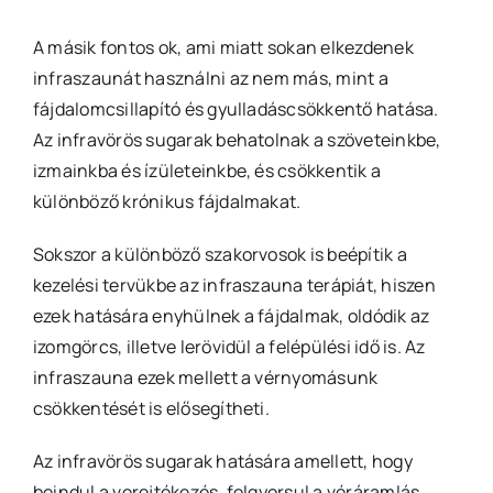
A másik fontos ok, ami miatt sokan elkezdenek
infraszaunát használni az nem más, mint a
fájdalomcsillapító és gyulladáscsökkentő hatása.
Az infravörös sugarak behatolnak a szöveteinkbe,
izmainkba és ízületeinkbe, és csökkentik a
különböző krónikus fájdalmakat.
Sokszor a különböző szakorvosok is beépítik a
kezelési tervükbe az infraszauna terápiát, hiszen
ezek hatására enyhülnek a fájdalmak, oldódik az
izomgörcs, illetve lerövidül a felépülési idő is. Az
infraszauna ezek mellett a vérnyomásunk
csökkentését is elősegítheti.
Az infravörös sugarak hatására amellett, hogy
beindul a verejtékezés, felgyorsul a véráramlás,