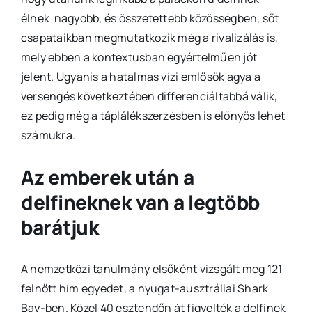
élnek nagyobb, és összetettebb közösségben, sőt
csapataikban megmutatkozik még a rivalizálás is,
mely ebben a kontextusban egyértelműen jót
jelent. Ugyanis a hatalmas vízi emlősök agya a
versengés következtében differenciáltabbá válik,
ez pedig még a táplálékszerzésben is előnyös lehet
számukra.
Az emberek után a
delfineknek van a legtöbb
barátjuk
A nemzetközi tanulmány elsőként vizsgált meg 121
felnőtt hím egyedet, a nyugat-ausztráliai Shark
Bay-ben. Közel 40 esztendőn át figyelték a delfinek