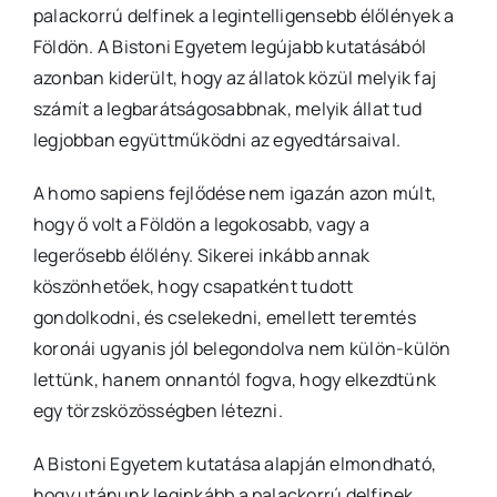
palackorrú delfinek a legintelligensebb élőlények a
Földön. A Bistoni Egyetem legújabb kutatásából
azonban kiderült, hogy az állatok közül melyik faj
számít a legbarátságosabbnak, melyik állat tud
legjobban együttműködni az egyedtársaival.
A homo sapiens fejlődése nem igazán azon múlt,
hogy ő volt a Földön a legokosabb, vagy a
legerősebb élőlény. Sikerei inkább annak
köszönhetőek, hogy csapatként tudott
gondolkodni, és cselekedni, emellett teremtés
koronái ugyanis jól belegondolva nem külön-külön
lettünk, hanem onnantól fogva, hogy elkezdtünk
egy törzsközösségben létezni.
A Bistoni Egyetem kutatása alapján elmondható,
hogy utánunk leginkább a palackorrú delfinek