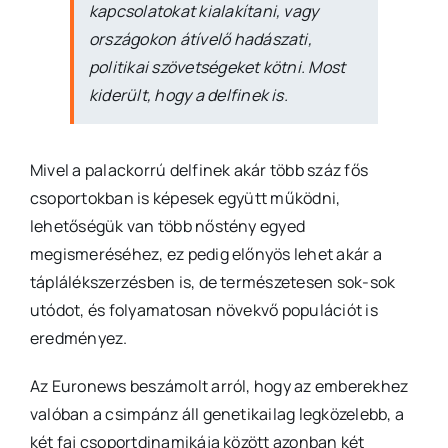
kapcsolatokat kialakítani, vagy
országokon átívelő hadászati,
politikai szövetségeket kötni. Most
kiderült, hogy a delfinek is.
Mivel a palackorrú delfinek akár több száz fős
csoportokban is képesek együtt működni,
lehetőségük van több nőstény egyed
megismeréséhez, ez pedig előnyös lehet akár a
táplálékszerzésben is, de természetesen sok-sok
utódot, és folyamatosan növekvő populációt is
eredményez.
Az Euronews beszámolt arról, hogy az emberekhez
valóban a csimpánz áll genetikailag legközelebb, a
két faj csoportdinamikája között azonban két