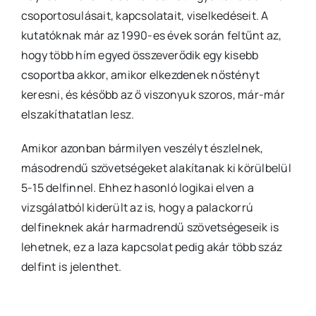
csoportosulásait, kapcsolatait, viselkedéseit. A
kutatóknak már az 1990-es évek során feltűnt az,
hogy több hím egyed összeverődik egy kisebb
csoportba akkor, amikor elkezdenek nőstényt
keresni, és később az ő viszonyuk szoros, már-már
elszakíthatatlan lesz.
Amikor azonban bármilyen veszélyt észlelnek,
másodrendű szövetségeket alakítanak ki körülbelül
5-15 delfinnel. Ehhez hasonló logikai elven a
vizsgálatból kiderült az is, hogy a palackorrú
delfineknek akár harmadrendű szövetségeseik is
lehetnek, ez a laza kapcsolat pedig akár több száz
delfint is jelenthet.