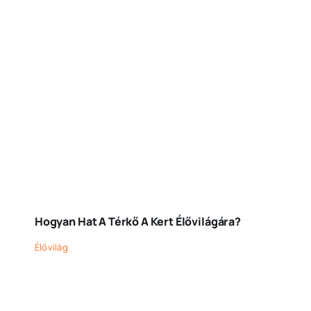
Hogyan Hat A Térkő A Kert Élővilágára?
Élővilág