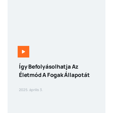
Így Befolyásolhatja Az
Életmód A Fogak Állapotát
2025. április 3.