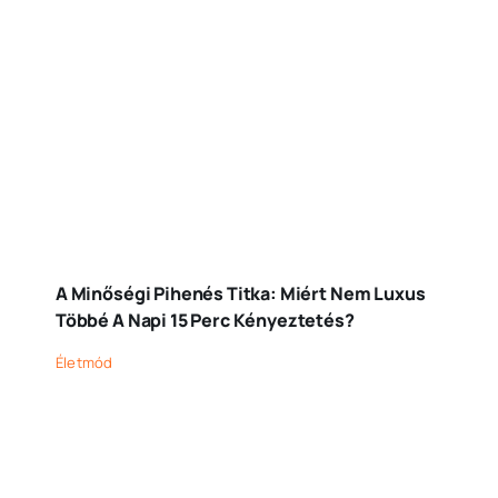
A Minőségi Pihenés Titka: Miért Nem Luxus
Többé A Napi 15 Perc Kényeztetés?
Életmód